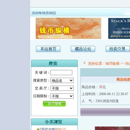
2026年08月08日
您的位置：
钱币纵横
>>
拍
关 键 词：
商品信
搜索类型：
商品价格：
35
元
交 易 厅：
上传时间：2008-06-11 22:38:47
日期限制：
人 气：3361浏览/0回复
[
历代古钱
]
[9912]