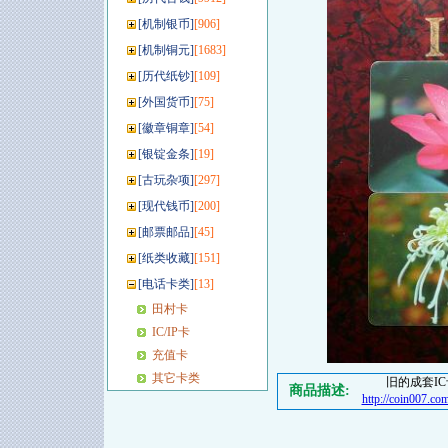
[
机制银币
]
[906]
[
机制铜元
]
[1683]
[
历代纸钞
]
[109]
[
外国货币
]
[75]
[
徽章铜章
]
[54]
[
银锭金条
]
[19]
[
古玩杂项
]
[297]
[
现代钱币
]
[200]
[
邮票邮品
]
[45]
[
纸类收藏
]
[151]
[
电话卡类
]
[13]
田村卡
IC/IP卡
充值卡
其它卡类
旧的成套I
商品描述:
http://coin007.com