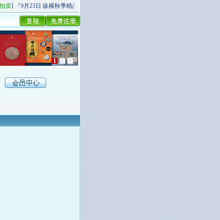
]
[
]
拍卖
『9月23日.纵横秋季精品场P场』 今日上新！
纵横拍卖
9月20日.纵横秋季杂项
1
2
3