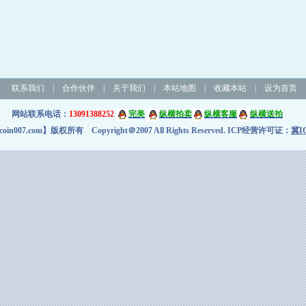
联系我们
|
合作伙伴
|
关于我们
|
本站地图
|
收藏本站
|
设为首页
网站联系电话：
13091388252
完美
纵横拍卖
纵横客服
纵横送拍
n007.com】版权所有 Copyright＠2007 All Rights Reserved. ICP经营许可证：
冀IC