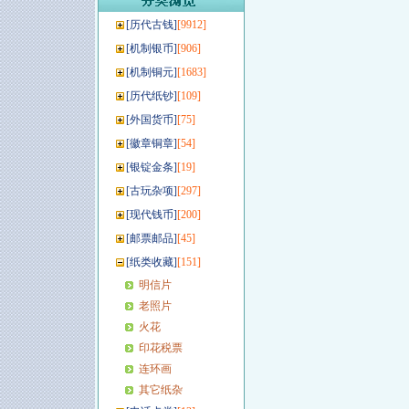
[
历代古钱
]
[9912]
[
机制银币
]
[906]
[
机制铜元
]
[1683]
[
历代纸钞
]
[109]
[
外国货币
]
[75]
[
徽章铜章
]
[54]
[
银锭金条
]
[19]
[
古玩杂项
]
[297]
[
现代钱币
]
[200]
[
邮票邮品
]
[45]
[
纸类收藏
]
[151]
明信片
老照片
火花
印花税票
连环画
其它纸杂