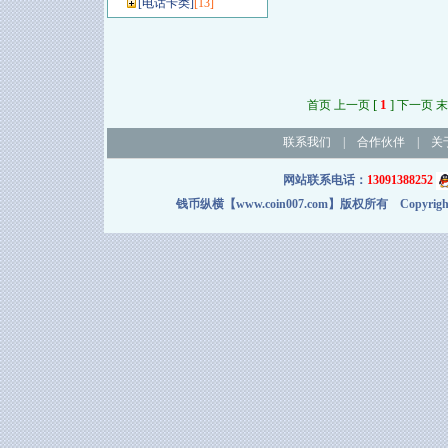
[
电话卡类
]
[13]
[
1
]
首页 上一页
下一页 末
联系我们
|
合作伙伴
|
关
网站联系电话：
13091388252
钱币纵横【www.coin007.com】版权所有 Copyright＠2