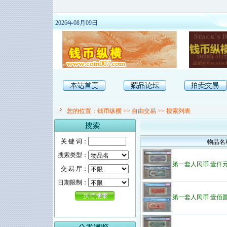
2026年08月09日
您的位置：
钱币纵横
>>
自由交易
>> 搜索列表
关 键 词：
物品名
搜索类型：
第一套人民币 壹仟
交 易 厅：
日期限制：
第一套人民币 壹佰