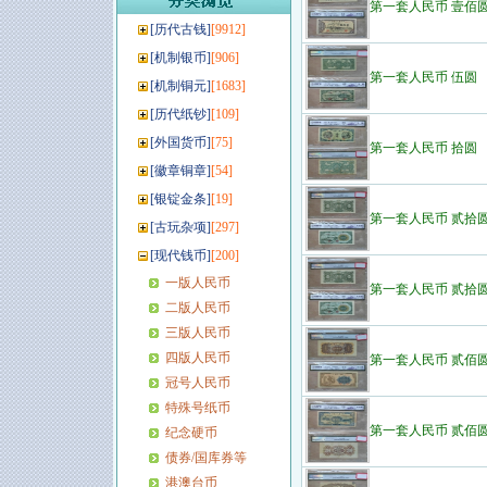
第一套人民币 壹佰
[
历代古钱
]
[9912]
[
机制银币
]
[906]
第一套人民币 伍圆
[
机制铜元
]
[1683]
[
历代纸钞
]
[109]
[
外国货币
]
[75]
第一套人民币 拾圆
[
徽章铜章
]
[54]
[
银锭金条
]
[19]
第一套人民币 贰拾
[
古玩杂项
]
[297]
[
现代钱币
]
[200]
一版人民币
第一套人民币 贰拾
二版人民币
三版人民币
四版人民币
第一套人民币 贰佰
冠号人民币
特殊号纸币
第一套人民币 贰佰
纪念硬币
债券/国库券等
港澳台币