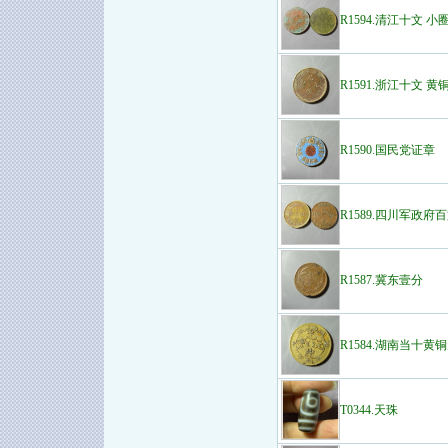
R1594.清江十文 小
R1591.浙江十文 黄
R1590.国民党证章
R1589.四川军政府百
R1587.冀东壹分
R1584.湖南当十黄
T0344.天珠