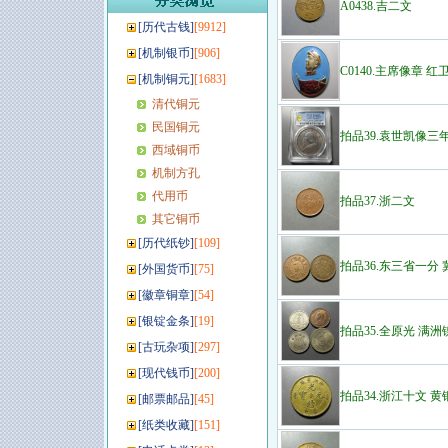
A0438.吉二文
[
历代古钱
]
[9912]
[
机制银币
]
[906]
C0140.主席像章 红
[
机制铜元
]
[1683]
清代铜元
民国铜元
拍品39.袁世凯像三年壹
西域铜币
机制方孔
代用币
拍品37.浙二文
其它铜币
[
历代纸钞
]
[109]
拍品36.东三省一分 
[
外国货币
]
[75]
[
徽章铜章
]
[54]
[
银锭金条
]
[19]
拍品35.全原光 满洲
[
古玩杂项
]
[297]
[
现代钱币
]
[200]
拍品34.浙江十文 黄
[
邮票邮品
]
[45]
[
纸类收藏
]
[151]