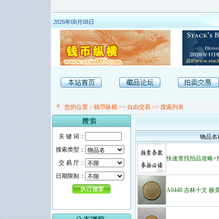
2026年08月08日
您的位置：
钱币纵横
>>
自由交易
>> 搜索列表
关 键 词：
物品名
搜索类型：
快速查找拍品攻略+
交 易 厅：
日期限制：
A0440.吉林十文 极