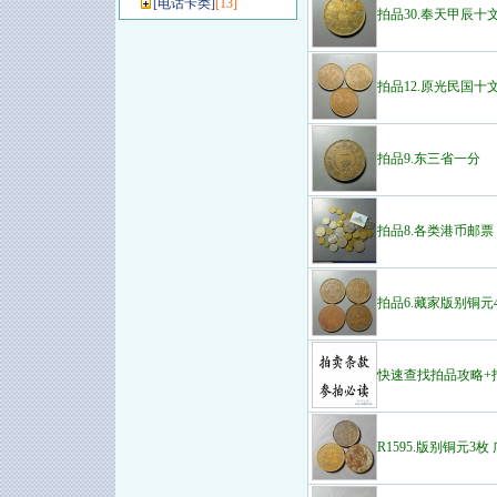
[
电话卡类
]
[13]
拍品30.奉天甲辰十
拍品12.原光民国十文
拍品9.东三省一分
拍品8.各类港币邮票 
拍品6.藏家版别铜元
快速查找拍品攻略+
R1595.版别铜元3