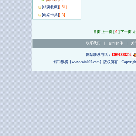
[
纸类收藏
]
[151]
[
电话卡类
]
[13]
[
0
]
首页 上一页
下一页 末
联系我们
|
合作伙伴
|
关
网站联系电话：
13091388252
钱币纵横【www.coin007.com】版权所有 Copyright＠2