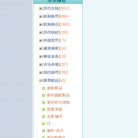
[
历代古钱
]
[9912]
[
机制银币
]
[906]
[
机制铜元
]
[1683]
[
历代纸钞
]
[109]
[
外国货币
]
[75]
[
徽章铜章
]
[54]
[
银锭金条
]
[19]
[
古玩杂项
]
[297]
[
现代钱币
]
[200]
[
邮票邮品
]
[45]
老邮票/品
新中国邮票/品
老纪特/欠改航
普票/军邮
文革/编号
JT
编年=封片
其它邮票品