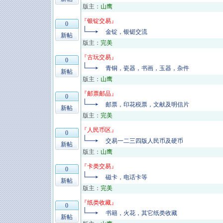
版主：
山鹰
『
银锭交易
』
0
金锭，银铤交流
新帖
版主：
完美
『
古玩交易
』
0
青铜，瓷器，书画，玉器，杂件
新帖
版主：
山鹰
『
邮票邮品
』
0
邮票，印花税票，文献及明信片
新帖
版主：
完美
『
人民币区
』
0
交易一二三四版人民币及硬币
新帖
版主：
山鹰
『
卡类交易
』
0
磁卡，电话卡等
新帖
版主：
完美
『
纸类收藏
』
0
书籍，火花，其它纸类收藏
新帖