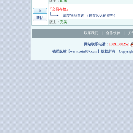
版主：
山鹰
『
交易存档
』
0
成交物品查询 （保存60天的资料）
新帖
版主：
完美
联系我们
|
合作伙伴
|
关
网站联系电话：
13091388252
钱币纵横【www.coin007.com】版权所有 Copyright＠2