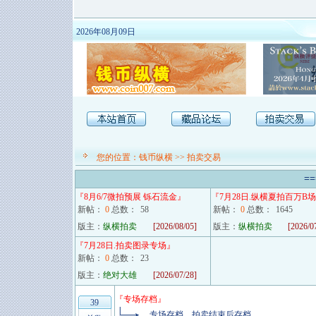
2026年08月09日
您的位置：
钱币纵横
>>
拍卖交易
==
『
8月6/7微拍预展 铄石流金
』
『
7月28日.纵横夏拍百万B场
新帖：
0
总数：
58
新帖：
0
总数：
1645
版主：
纵横拍卖
[2026/08/05]
版主：
纵横拍卖
[2026/0
『
7月28日.拍卖图录专场
』
新帖：
0
总数：
23
版主：
绝对大雄
[2026/07/28]
『
专场存档
』
39
专场存档，拍卖结束后存档