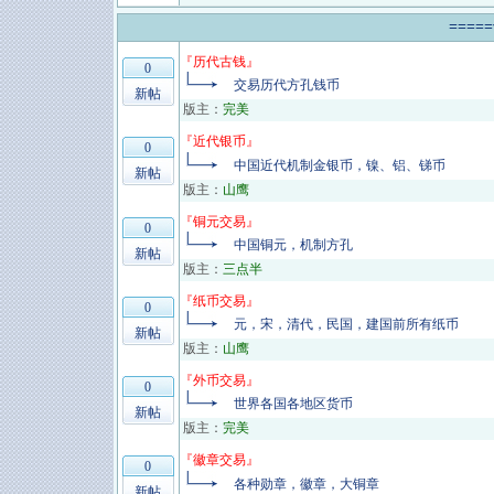
====
『
历代古钱
』
0
交易历代方孔钱币
新帖
版主：
完美
『
近代银币
』
0
中国近代机制金银币，镍、铝、锑币
新帖
版主：
山鹰
『
铜元交易
』
0
中国铜元，机制方孔
新帖
版主：
三点半
『
纸币交易
』
0
元，宋，清代，民国，建国前所有纸币
新帖
版主：
山鹰
『
外币交易
』
0
世界各国各地区货币
新帖
版主：
完美
『
徽章交易
』
0
各种勋章，徽章，大铜章
新帖