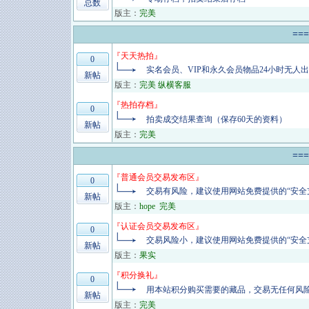
总数
版主：
完美
==
『
天天热拍
』
0
实名会员、VIP和永久会员物品24小时无人
新帖
版主：
完美 纵横客服
『
热拍存档
』
0
拍卖成交结果查询（保存60天的资料）
新帖
版主：
完美
==
『
普通会员交易发布区
』
0
交易有风险，建议使用网站免费提供的“安全
新帖
版主：
hope
完美
『
认证会员交易发布区
』
0
交易风险小，建议使用网站免费提供的“安全
新帖
版主：
果实
『
积分换礼
』
0
用本站积分购买需要的藏品，交易无任何风
新帖
版主：
完美