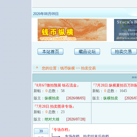
2026年08月09日
您的位置：
钱币纵横
>>
拍卖交易
==
『
8月6/7微拍预展 铄石流金
』
『
7月28日.纵横夏拍百万B场
新帖：
0
总数：
58
新帖：
0
总数：
1645
版主：
纵横拍卖
[2026/08/05]
版主：
纵横拍卖
[2026/0
『
7月28日.拍卖图录专场
』
新帖：
0
总数：
23
版主：
绝对大雄
[2026/07/28]
『
专场存档
』
39
专场存档，拍卖结束后存档