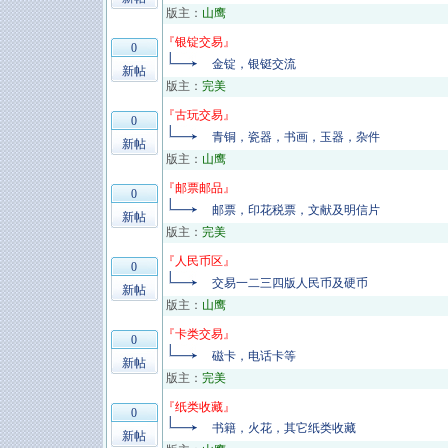
版主：
山鹰
『
银锭交易
』
0
金锭，银铤交流
新帖
版主：
完美
『
古玩交易
』
0
青铜，瓷器，书画，玉器，杂件
新帖
版主：
山鹰
『
邮票邮品
』
0
邮票，印花税票，文献及明信片
新帖
版主：
完美
『
人民币区
』
0
交易一二三四版人民币及硬币
新帖
版主：
山鹰
『
卡类交易
』
0
磁卡，电话卡等
新帖
版主：
完美
『
纸类收藏
』
0
书籍，火花，其它纸类收藏
新帖