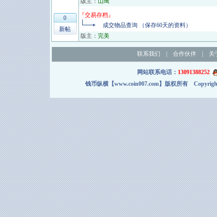
版主：
山鹰
『
交易存档
』
0
成交物品查询 （保存60天的资料）
新帖
版主：
完美
联系我们
|
合作伙伴
|
关
网站联系电话：
13091388252
钱币纵横【www.coin007.com】版权所有 Copyright＠2