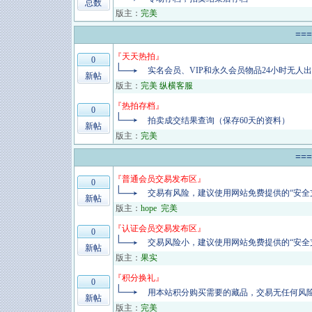
总数
版主：
完美
==
『
天天热拍
』
0
实名会员、VIP和永久会员物品24小时无人
新帖
版主：
完美 纵横客服
『
热拍存档
』
0
拍卖成交结果查询（保存60天的资料）
新帖
版主：
完美
==
『
普通会员交易发布区
』
0
交易有风险，建议使用网站免费提供的“安全
新帖
版主：
hope
完美
『
认证会员交易发布区
』
0
交易风险小，建议使用网站免费提供的“安全
新帖
版主：
果实
『
积分换礼
』
0
用本站积分购买需要的藏品，交易无任何风
新帖
版主：
完美