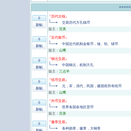
====
『
历代古钱
』
0
交易历代方孔钱币
新帖
版主：
完美
『
近代银币
』
0
中国近代机制金银币，镍、铝、锑币
新帖
版主：
山鹰
『
铜元交易
』
0
中国铜元，机制方孔
新帖
版主：
三点半
『
纸币交易
』
0
元，宋，清代，民国，建国前所有纸币
新帖
版主：
山鹰
『
外币交易
』
0
世界各国各地区货币
新帖
版主：
完美
『
徽章交易
』
0
各种勋章，徽章，大铜章
新帖