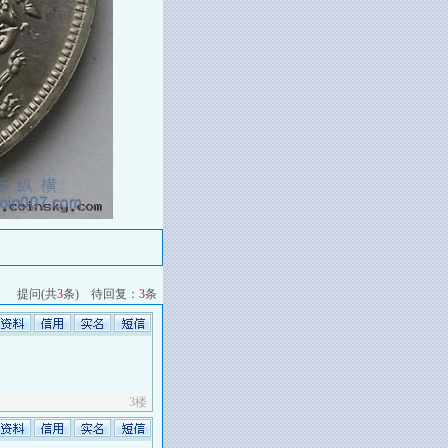
提问(共
3
条) 待回复：
3
条
3楼