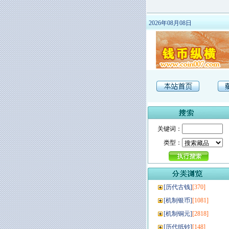
2026年08月08日
关键词：
类型：
[
历代古钱
]
[370]
[
机制银币
]
[1081]
[
机制铜元
]
[2818]
[
历代纸钞
]
[148]