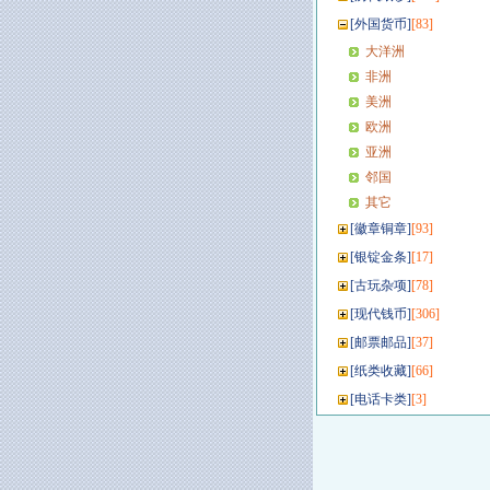
[
外国货币
]
[83]
大洋洲
非洲
美洲
欧洲
亚洲
邻国
其它
[
徽章铜章
]
[93]
[
银锭金条
]
[17]
[
古玩杂项
]
[78]
[
现代钱币
]
[306]
[
邮票邮品
]
[37]
[
纸类收藏
]
[66]
[
电话卡类
]
[3]