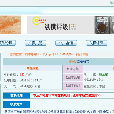
[
纵横
您的位置：
钱币纵横
>>
个人店铺
>>
小尚钱币
>> 商品详情
[已售]
马剑镍币
商品信息
新建订单
店 主：
铂金猫
单件价格：
185
元/件
收藏本店铺
交易信誉：
0
点
发布日期： 2008-06-23 13:37
收藏本商品
人 气： 2004浏览/3回复
在线情况：下线
交易须知
本店严格遵守本站交易规则：
查看本站交易规则>>
联系方式
陕西省宝鸡市渭滨区火炬路东段10号鼎盛花园邮编：721006姓名：尚小阳 电话：手机：1