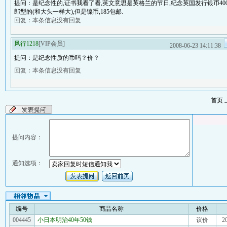
提问：是纪念性的,证书我看了看,英文意思是英格兰的节日,纪念英国发行银币40
郎型的(和大头一样大),但是镍币,185包邮.
回复：本条信息没有回复
风行1218
[VIP会员]
2008-06-23 14:11:38
提问：是纪念性质的币吗？价？
回复：本条信息没有回复
首页
提问内容：
通知选项：
编号
商品名称
价格
004445
小日本明治40年50钱
议价
2