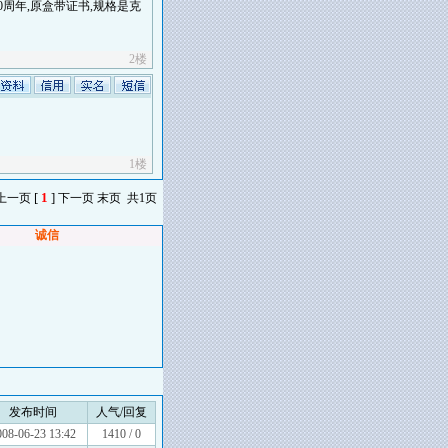
0周年,原盒带证书,规格是克
2楼
1楼
[
1
]
 上一页
下一页 末页 共1页
诚信
发布时间
人气/回复
008-06-23 13:42
1410 / 0