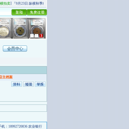
]
[
]
拍卖
『9月23日.纵横秋季精品场P场』 今日上新！
纵横拍卖
9月20日.纵横秋季杂项
1
2
3
店主档案
8992720836 农业银行