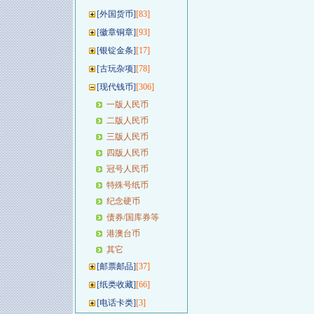
[
外国货币
]
[83]
[
徽章铜章
]
[93]
[
银锭金条
]
[17]
[
古玩杂项
]
[78]
[
现代钱币
]
[306]
一版人民币
二版人民币
三版人民币
四版人民币
冠号人民币
特殊号纸币
纪念硬币
债券/国库券等
港澳台币
其它
[
邮票邮品
]
[37]
[
纸类收藏
]
[66]
[
电话卡类
]
[3]