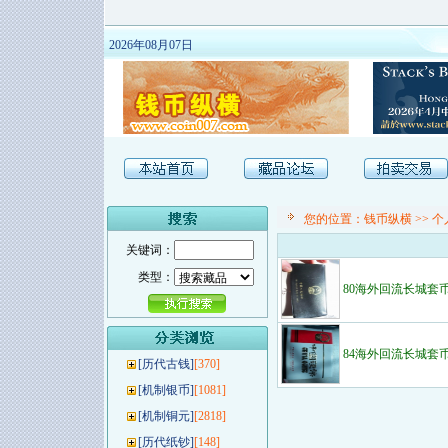
2026年08月07日
您的位置：
钱币纵横
>>
个
关键词：
类型：
80海外回流长城套
84海外回流长城套
[
历代古钱
]
[370]
[
机制银币
]
[1081]
[
机制铜元
]
[2818]
[
历代纸钞
]
[148]