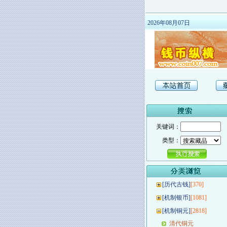
2026年08月07日
关键词：
类型：
[
历代古钱
]
[370]
[
机制银币
]
[1081]
[
机制铜元
]
[2818]
清代铜元