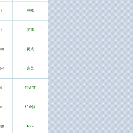
灵戒
1
灵戒
1
灵戒
100
完美
议价
铂金猫
0
铂金猫
0
hope
380