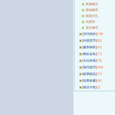
民国铜元
西域铜币
机制方孔
代用币
其它铜币
[
历代纸钞
]
[148]
[
外国货币
]
[83]
[
徽章铜章
]
[93]
[
银锭金条
]
[17]
[
古玩杂项
]
[78]
[
现代钱币
]
[306]
[
邮票邮品
]
[37]
[
纸类收藏
]
[66]
[
电话卡类
]
[3]