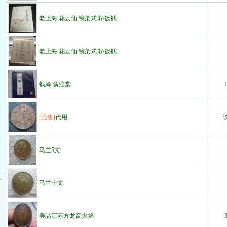
老上海 花云仙 镜架式 轿饭钱
老上海 花云仙 镜架式 轿饭钱
钱筹 俞燕棠
[已售]
代用
马兰5文
马兰十文
美品江苏方龙高火焰