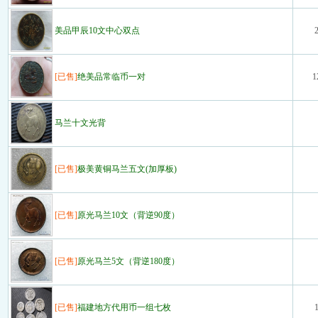
美品甲辰10文中心双点
[已售]
绝美品常临币一对
1
马兰十文光背
[已售]
极美黄铜马兰五文(加厚板)
[已售]
原光马兰10文（背逆90度）
[已售]
原光马兰5文（背逆180度）
[已售]
福建地方代用币一组七枚