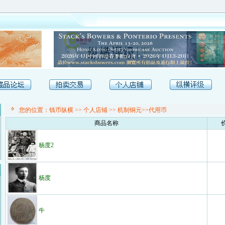
[
您的位置：
钱币纵横
>>
个人店铺
>> 机制铜元>>代用币
商品名称
杨度2
杨度
牛