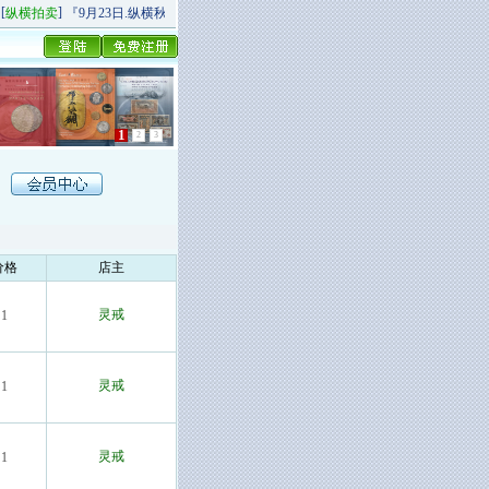
]
[
]
纵横拍卖
『9月23日.纵横秋季精品场P场』 今日上新！
纵横拍卖
9月20日.纵横秋
1
2
3
价格
店主
灵戒
1
灵戒
1
灵戒
1