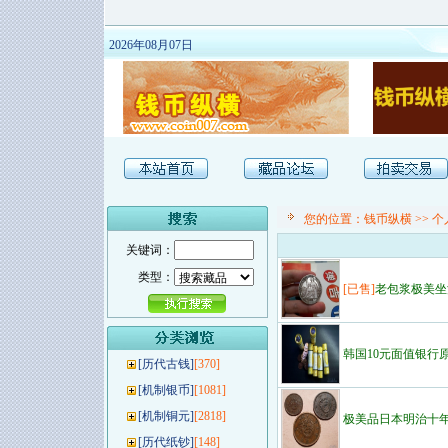
2026年08月07日
您的位置：
钱币纵横
>>
个
关键词：
类型：
[已售]
老包浆极美坐
韩国10元面值银行
[
历代古钱
]
[370]
[
机制银币
]
[1081]
[
机制铜元
]
[2818]
极美品日本明治十
[
历代纸钞
]
[148]