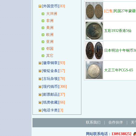
[
外国货币
]
[83]
[已售]
民国27年蒙
大洋洲
非洲
美洲
五彩1932香港5仙
欧洲
亚洲
邻国
日本明治十年铜币3
其它
[
徽章铜章
]
[93]
大正三年PCGS-65
[
银锭金条
]
[17]
[
古玩杂项
]
[78]
[
现代钱币
]
[306]
[
邮票邮品
]
[37]
[
纸类收藏
]
[66]
[
电话卡类
]
[3]
联系我们
|
合作伙伴
|
关
网站联系电话：
13091388252