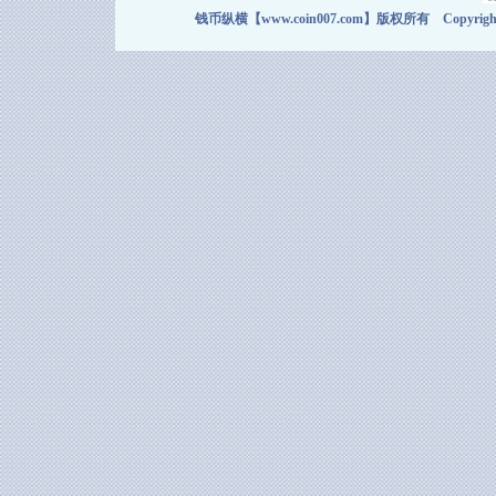
钱币纵横【www.coin007.com】版权所有 Copyright＠2