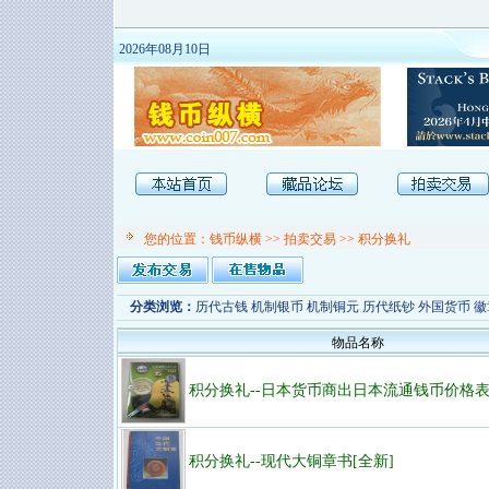
2026年08月10日
您的位置：
钱币纵横
>>
拍卖交易
>>
积分换礼
分类浏览：
历代古钱
机制银币
机制铜元
历代纸钞
外国货币
徽
物品名称
积分换礼--日本货币商出日本流通钱币价格表
积分换礼--现代大铜章书[全新]