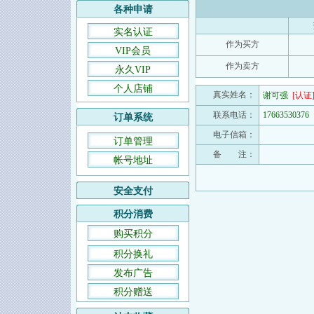
各种申请
实名认证
作为买方
VIP会员
作为卖方
永久VIP
个人店铺
真实姓名：
谢可强
[认证
联系电话：
17663530376
订单系统
电子信箱：
订单管理
备 注：
帐号地址
安全支付
积分消费
购买积分
积分换礼
发布广告
积分赠送