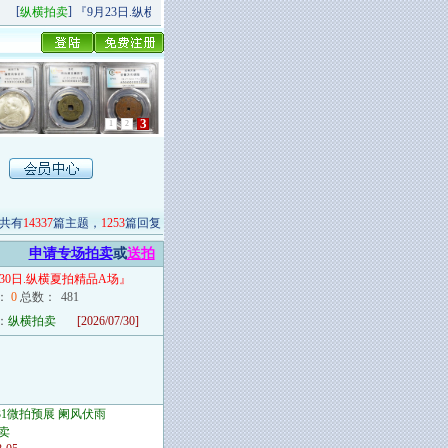
[
]
[
]
纵横拍卖
『9月23日.纵横秋季精品场P场』 今日上新！
纵横拍卖
9月20日.纵横
1
2
3
共有
14337
篇主题，
1253
篇回复
申请专场拍卖
或
送拍
月30日.纵横夏拍精品A场
』
：
0
总数：
481
：
纵横拍卖
[2026/07/30]
/31微拍预展 阑风伏雨
卖