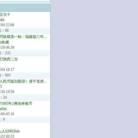
宝当十
kkk
/04 22:08
帖：96
币纵横第一帖：福建版三年...
由收藏
/28 06:39
：232
打陕西二分
/04 18:17
：605
人民币版别图录》唐平老师...
5
/30 19:59
：24
1885年2弗洛林银币
anbin
/06 05:16
：9
人020020ab
/22 09:33