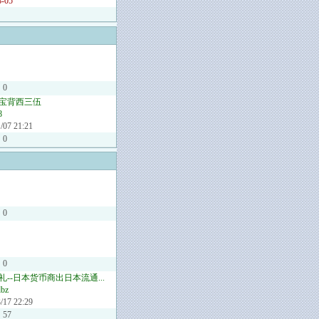
8-05
：
0
宝背西三伍
8
/07 21:21
0
0
0
礼--日本货币商出日本流通...
dbz
/17 22:29
57