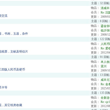
主题：32 回帖
物品：
清咸丰
会员：
Re:
沉
铤交流
更新：
2009/01
主题：8 回帖：
物品：
鎏金弥
会员：
临沂张
器，书画，玉器，杂件
更新：
2008/12
主题：122 回
物品：
人民币
会员：
Re:
爱
花税票，文献及明信片
更新：
2012/04
主题：91 回帖
物品：
本人收
会员：
震川
三四版人民币及硬币
更新：
2009/10
主题：13 回帖
物品：
咸丰元
会员：
Re:
金
话卡等
更新：
2025/03
主题：135 回
物品：
全新连号
会员：
Re:
sjc
花，其它纸类收藏
更新：
2012/08