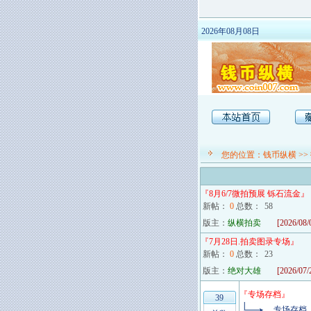
2026年08月08日
您的位置：
钱币纵横
>>
『
8月6/7微拍预展 铄石流金
』
新帖：
0
总数：
58
版主：
纵横拍卖
[2026/08/
『
7月28日.拍卖图录专场
』
新帖：
0
总数：
23
版主：
绝对大雄
[2026/07/
『
专场存档
』
39
专场存档