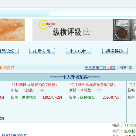
拍卖交易
今日发布主题：
0
篇
，回复
0
篇，
=====
个人专场拍卖
=====
『
7月28日.纵横夏拍百万B场
』
『
7月28日.纵横夏拍杂项C场
』
『
7
新帖：
0
总数：
1645
新帖：
0
总数：
172
新帖
05]
版主：
纵横拍卖
[2026/07/28]
版主：
纵横拍卖
[2026/07/28]
版主
28]
物品：
7月30
会员：
纵横拍
，拍卖结束后存档