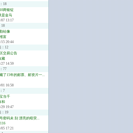
：18
10两银锭
默是金马
/07 13:17
18
勒站像
维富
/15 20:44
帖：12
区交易公告
收藏
/27 14:59
：77
藏了15年的邮票、邮资片一...
/01 16:58
：7
宝当千
泰和
/29 19:47
帖：19
密码未 刮 漂亮的暗荧...
1116
/05 17:21