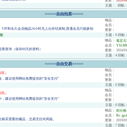
更新：
2026-0
主题：
回帖
=====自由拍卖=====
物品：
会员：
、VIP和永久会员物品24小时无人出价结束制,普通会员只能参拍
更新：
服
主题：0 回帖：
物品：
嘉定元
会员：
YSL88
结果查询（保存60天的资料）
更新：
2024/01
主题：4 回帖：
=====自由交易=====
物品：
布区
』
会员：
险，建议使用网站免费提供的“安全支付”
更新：
主题：0 回帖：
物品：
布区
』
会员：
小，建议使用网站免费提供的“安全支付”
更新：
主题：0 回帖：
物品：
积分换
会员：
Re:
jgs
分购买需要的藏品，交易无任何风险。
更新：
2019/03
主题：7 回帖：