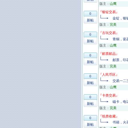
版主：
山鹰
『
银锭交易
』
0
金锭，银
新帖
版主：
完美
『
古玩交易
』
0
青铜，瓷
新帖
版主：
山鹰
『
邮票邮品
』
0
邮票，印
新帖
版主：
完美
『
人民币区
』
0
交易一二
新帖
版主：
山鹰
『
卡类交易
』
0
磁卡，电
新帖
版主：
完美
『
纸类收藏
』
0
书籍，火
新帖