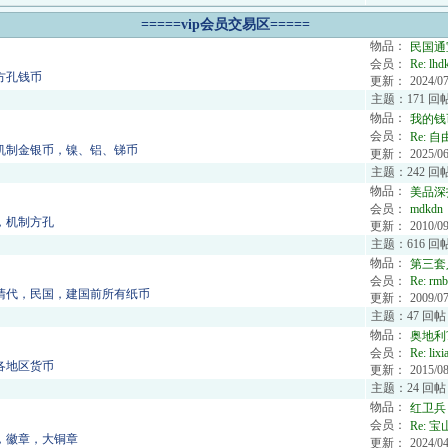
=====vip会员交易区=====
物品：
民国通
会员：
Re:
lhd
方孔钱币
更新：
2024/07
主题：171 回
物品：
我的钱
会员：
Re:
自
机制金银币，镍、铝、锑币
更新：
2025/06
主题：242 回帖
物品：
美品深
会员：
mdkdn
，机制方孔
更新：
2010/09
主题：616 回帖
物品：
第三套
会员：
Re:
rmb
清代，民国，建国前所有纸币
更新：
2009/07
主题：47 回帖
物品：
奥地利?
会员：
Re:
lixi
各地区货币
更新：
2015/08
主题：24 回帖
物品：
红卫兵
会员：
Re:
宝山
，徽章，大铜章
更新：
2024/04