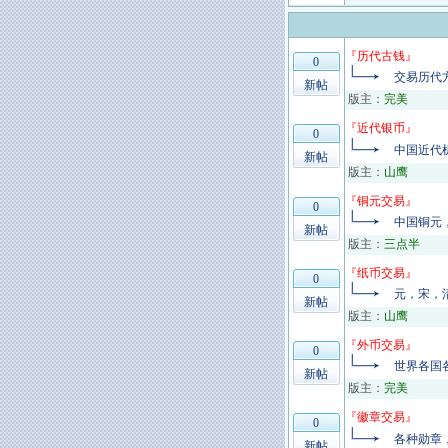
『
历代古钱
』
0
交易历代
新帖
版主：
完美
『
近代银币
』
0
中国近代
新帖
版主：
山鹰
『
铜元交易
』
0
中国铜元
新帖
版主：
三点半
『
纸币交易
』
0
元，宋，
新帖
版主：
山鹰
『
外币交易
』
0
世界各国
新帖
版主：
完美
『
徽章交易
』
0
各种勋章
新帖