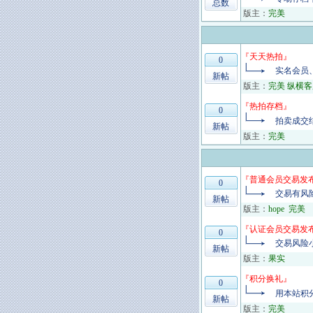
总数
版主：
完美
『
天天热拍
』
0
实名会员
新帖
版主：
完美 纵横客
『
热拍存档
』
0
拍卖成交
新帖
版主：
完美
『
普通会员交易发
0
交易有风
新帖
版主：
hope
完美
『
认证会员交易发
0
交易风险
新帖
版主：
果实
『
积分换礼
』
0
用本站积
新帖
版主：
完美