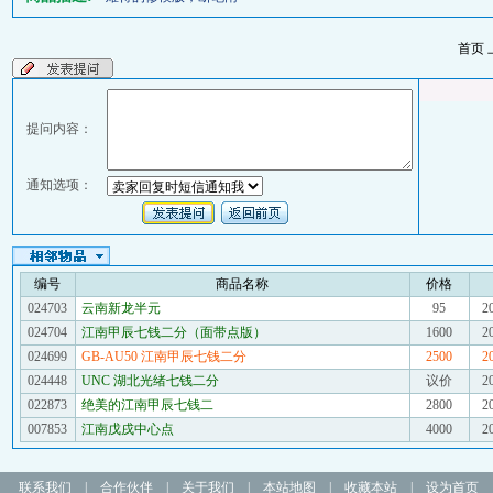
首页
提问内容：
通知选项：
编号
商品名称
价格
024703
云南新龙半元
95
2
024704
江南甲辰七钱二分（面带点版）
1600
2
024699
GB-AU50 江南甲辰七钱二分
2500
2
024448
UNC 湖北光绪七钱二分
议价
2
022873
绝美的江南甲辰七钱二
2800
2
007853
江南戊戌中心点
4000
2
联系我们
|
合作伙伴
|
关于我们
|
本站地图
|
收藏本站
|
设为首页