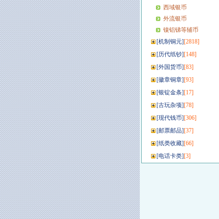
西域银币
外流银币
镍铝锑等辅币
[
机制铜元
]
[2818]
[
历代纸钞
]
[148]
[
外国货币
]
[83]
[
徽章铜章
]
[93]
[
银锭金条
]
[17]
[
古玩杂项
]
[78]
[
现代钱币
]
[306]
[
邮票邮品
]
[37]
[
纸类收藏
]
[66]
[
电话卡类
]
[3]