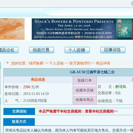
[
纵
您的位置：
钱币纵横
>>
个人店铺
>>
陈万源钱币行
>> 商品详情
GB-AU50 江南甲辰七钱二分
商品信息
新建订单
店 主：
醉清风
单件价格：
2500
元/件
收藏本店铺
交易信誉：
0
点
发布日期： 2013-11-03 14:19
收藏本商品
人 气： 2110浏览/0回复
在线情况：下线
交易须知
本店严格遵守本站交易规则：
查看本站交易规则>>
联系方式
所有出售品以本人确认为有效，因为本人均有可能在其它地方售出。交易方式一