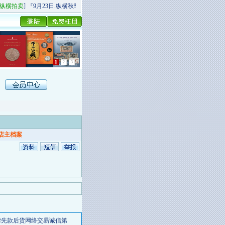
]
[
]
横拍卖
『9月23日.纵横秋季精品场P场』 今日上新！
纵横拍卖
9月20日.纵横秋季
1
2
3
店主档案
律先款后货网络交易诚信第